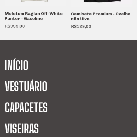
Moletom Raglan Off-White
Camiseta Premium - Ovelha
Panter - Gasoline
não Uiva
R$399,00
R$139,00
INÍCIO
VESTUÁRIO
CAPACETES
VISEIRAS