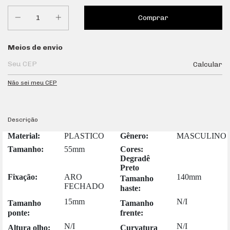
Entregas para o CEP:
Meios de envio
Calcular
Não sei meu CEP
Descrição
Material:
PLASTICO
Gênero:
MASCULINO
Tamanho:
55mm
Cores:
Degradê
Preto
Fixação:
ARO
140mm
Tamanho
FECHADO
haste:
15mm
N/I
Tamanho
Tamanho
ponte:
frente:
N/I
N/I
Altura olho:
Curvatura