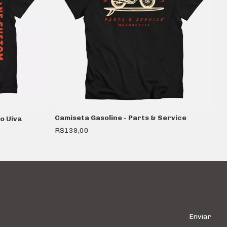
C
Camiseta Gasoline - Parts & Service
o Uiva
R
R$139,00