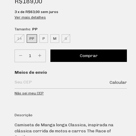
R$189,00
3
x de
R$63,00
sem juros
Ver mais detalhes
Tamanho:
PP
14
PP
P
M
G
Entregas para o CEP:
Meios de envio
Calcular
Não sei meu CEP
Descrição
Camiseta de Manga longa Classica, inspirada na
clássica corrida de motos e carros The Race of