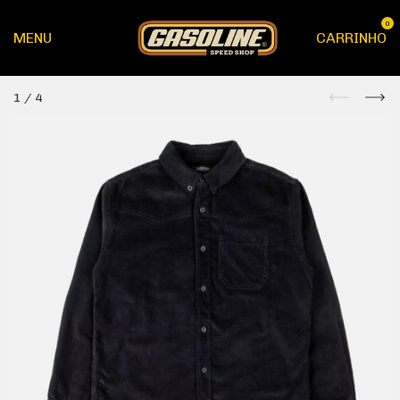
0
MENU
CARRINHO
1
/
4