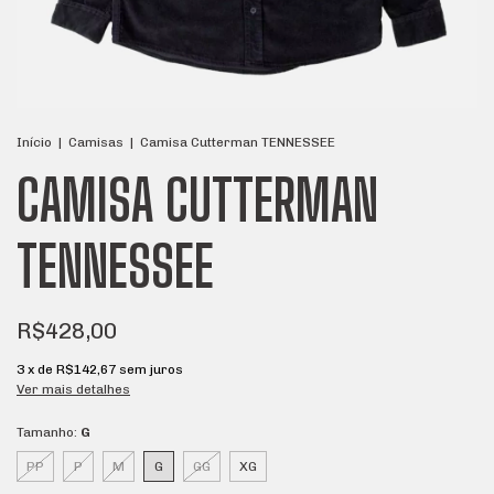
Início
|
Camisas
|
Camisa Cutterman TENNESSEE
CAMISA CUTTERMAN
TENNESSEE
R$428,00
3
x de
R$142,67
sem juros
Ver mais detalhes
Tamanho:
G
PP
P
M
G
GG
XG